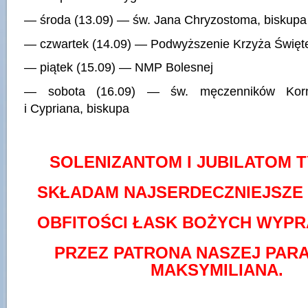
— środa (13.09) — św. Jana Chryzostoma, biskupa 
— czwartek (14.09) — Podwyższenie Krzyża Święte
— piątek (15.09) — NMP Bolesnej
— sobota (16.09) — św. męczenników Korne
i Cypriana, biskupa
SOLENIZANTOM I JUBILATOM 
SKŁADAM NAJSERDECZNIEJSZE 
OBFITOŚCI ŁASK BOŻYCH WYP
PRZEZ PATRONA NASZEJ PARAF
MAKSYMILIANA.