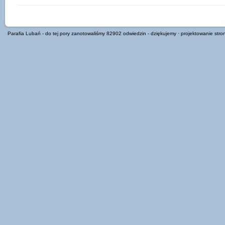
Parafia Lubań
- do tej pory zanotowaliśmy 82902 odwiedzin - dziękujemy ·
projektowanie stro