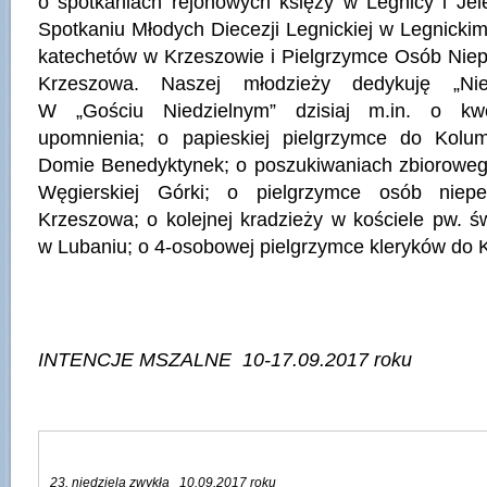
o spotkaniach rejonowych księży w Legnicy i Jel
Spotkaniu Młodych Diecezji Legnickiej w Legnickim
katechetów w Krzeszowie i Pielgrzymce Osób Nie
Krzeszowa. Naszej młodzieży dedykuję „Nied
W „Gościu Niedzielnym” dzisiaj m.in. o kwes
upomnienia; o papieskiej pielgrzymce do Kolu
Domie Benedyktynek; o poszukiwaniach zbiorowe
Węgierskiej Górki; o pielgrzymce osób niep
Krzeszowa; o kolejnej kradzieży w kościele pw. św
w Lubaniu; o 4-osobowej pielgrzymce kleryków do 
INTENCJE MSZALNE 10-17.09.2017 roku
23. niedziela zwykła 10.09.2017 roku