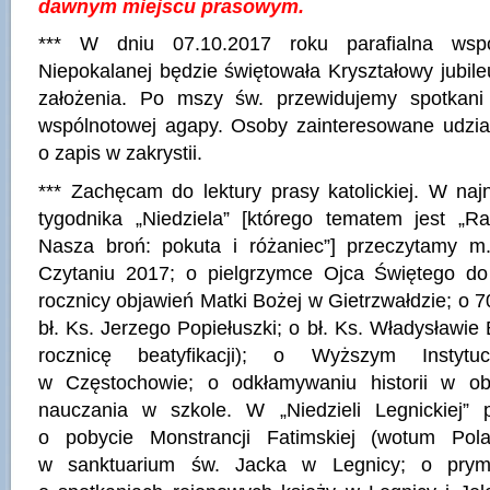
dawnym miejscu prasowym.
*** W dniu 07.10.2017 roku parafialna wspó
Niepokalanej będzie świętowała Kryształowy jubile
założenia. Po mszy św. przewidujemy spotkan
wspólnotowej agapy. Osoby zainteresowane udzia
o zapis w zakrystii.
*** Zachęcam do lektury prasy katolickiej. W n
tygodnika „Niedziela” [którego tematem jest „Ra
Nasza broń: pokuta i różaniec”] przeczytamy 
Czytaniu 2017; o pielgrzymce Ojca Świętego do
rocznicy objawień Matki Bożej w Gietrzwałdzie; o 7
bł. Ks. Jerzego Popiełuszki; o bł. Ks. Władysławie
rocznicę beatyfikacji); o Wyższym Instytuc
w Częstochowie; o odkłamywaniu historii w o
nauczania w szkole. W „Niedzieli Legnickiej” 
o pobycie Monstrancji Fatimskiej (wotum Pol
w sanktuarium św. Jacka w Legnicy; o prymi